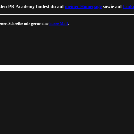
nden PR Academy findest du auf
meiner Homepage
sowie auf
Link
tter. Schreibe mir gerne eine
kurze Mail
.