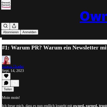
Own
Abonnieren
Anmelden
#1: Warum PR? Warum ein Newsletter mit
Janette Hoefer
Sept. 14, 2023
Teilen
Moin moin!
Ich freue mich, dass es nun endlich losgeht mit
owned. earned. trus