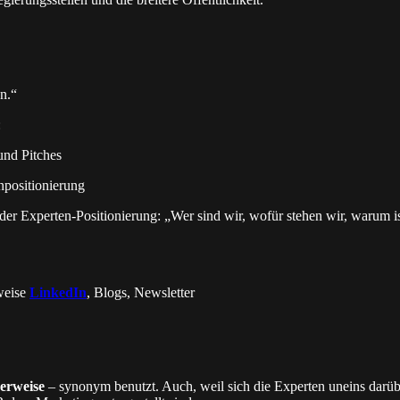
n.“
:
und Pitches
npositionierung
er Experten-Positionierung: „Wer sind wir, wofür stehen wir, warum is
sweise
LinkedIn
, Blogs, Newsletter
herweise
– synonym benutzt. Auch, weil sich die Experten uneins darübe