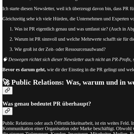
Ich starte diesen Newsletter, weil ich überzeugt davon bin, dass PR fü
Gleichzeitig sehe ich viele Hürden, die Unternehmen und Experten vo
Was ist PR eigentlich genau und was umfasst sie? (Auch in 
Warum ist PR sinnvoll und welche Mehrwerte schafft sie für di
Wie groß ist der Zeit- oder Ressourcenaufwand?
🧠 Deswegen richtet sich dieser Newsletter auch nicht an PR-Profis, so
Bevor es darum geht,
wie dir der Einstieg in die PR gelingt und we
🚀 Public Relations: Was, warum und in
Was genau bedeutet PR überhaupt?
Public Relations oder auch Öffentlichkeitsarbeit, ist ein weites Feld.
Kommunikation einer Organisation oder Marke beschäftigt. Obwohl wir
die eigenen Zielgruppen, Kunden, Investoren, Mitarbeiter, Medien, Reg