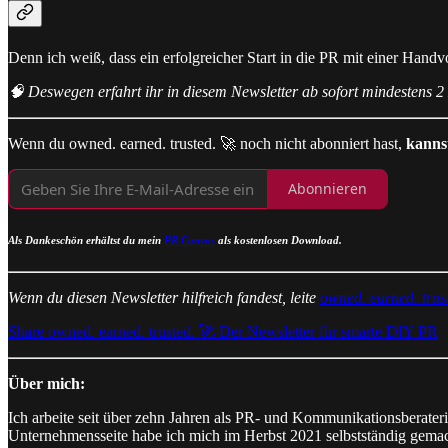
Denn ich weiß, dass ein erfolgreicher Start in die PR mit einer Handv
🧠 Deswegen erfahrt ihr in diesem Newsletter ab sofort mindestens 2
Wenn du owned. earned. trusted. 🚀 noch nicht abonniert hast,
kannst
Abonnieren
Als Dankeschön erhältst du mein
PR Canvas
als kostenlosen Download.
Wenn du diesen Newsletter hilfreich fandest, leite
owned. earned. trus
Share owned. earned. trusted. 🚀 Der Newsletter für smarte DIY PR
Über mich:
Ich arbeite seit über zehn Jahren als PR- und Kommunikationsberate
Unternehmensseite habe ich mich im Herbst 2021 selbstständig gema